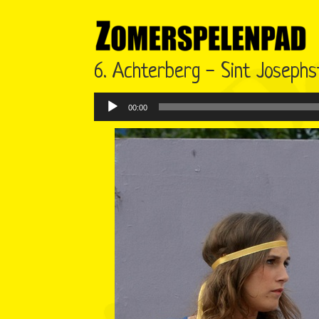
6. Achterberg - Sint Josephs
Audiospeler
00:00