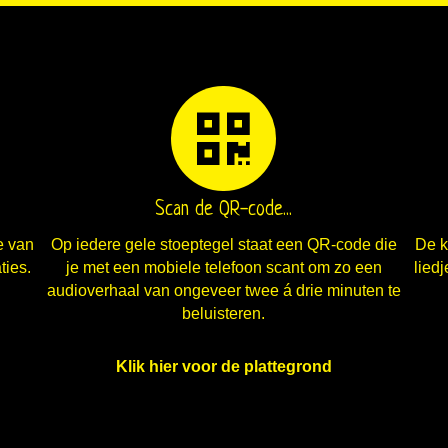
Scan de QR-code...
e van
Op iedere gele stoeptegel staat een QR-code die
De k
ties.
je met een mobiele telefoon scant om zo een
lied
audioverhaal van ongeveer twee á drie minuten te
beluisteren.
Klik hier voor de plattegrond