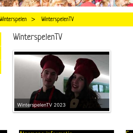
Winterspelen
>
WinterspelenTV
WinterspelenTV
WinterspelenTV 2023