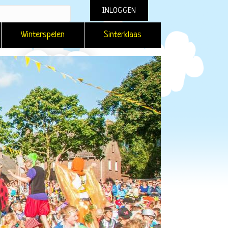
INLOGGEN
Winterspelen
Sinterklaas