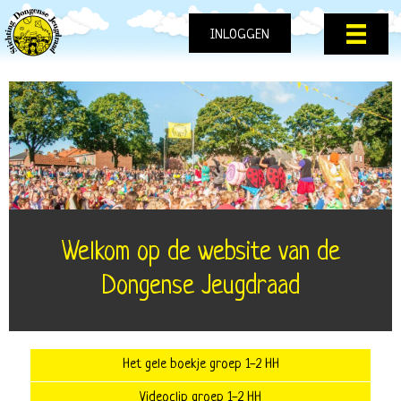
INLOGGEN
Welkom op de website van de
Dongense Jeugdraad
Het gele boekje groep 1-2 HH
Videoclip groep 1-2 HH