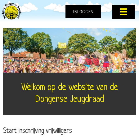
INLOGGEN
Welkom op de website van de
Dongense Jeugdraad
Start inschrijving vrijwilligers