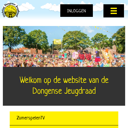
INLOGGEN
Welkom op de website van de
Dongense Jeugdraad
ZomerspelenTV